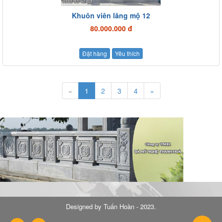
Khuôn viên lăng mộ 12
80.000.000 đ
Đặt hàng
Yêu thích
«
1
2
3
4
»
Designed by
Tuấn Hoàn - 2023
.