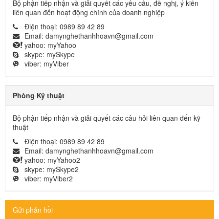
Bộ phận tiếp nhận và giải quyết các yêu cầu, đề nghị, ý kiến
liên quan đến hoạt động chính của doanh nghiệp
Điện thoại:
0989 89 42 89
Email:
damynghethanhhoavn@gmail.com
yahoo:
myYahoo
skype:
mySkype
viber:
myViber
Phòng Kỹ thuật
Bộ phận tiếp nhận và giải quyết các câu hỏi liên quan đến kỹ
thuật
Điện thoại:
0989 89 42 89
Email:
damynghethanhhoavn@gmail.com
yahoo:
myYahoo2
skype:
mySkype2
viber:
myViber2
Gửi phản hồi