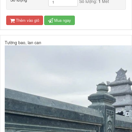
Số lượng:
1
Mét
Thêm vào giỏ
Mua ngay
Tường bao, lan can