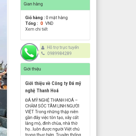
Gian hàng
Giỏ hàng :
0
mặt hàng
Tổng :
0
VND
Xem chi tiết
Hỗ trợ trực tuyến
0989984289
Giới thiệu
Giới thiệu về Công ty Đá mỹ
nghệ Thanh Hoá
ĐÁ MỸ NGHỆ THANH HOÁ –
CHĂM SÓC TÂM LINH NGƯỜI
VIỆT Trong những thập niên
gần đây việc tôn tạo, xây cất
lăng mộ, đình chùa, nhà thờ
họ…luôn được người Việt chú
trọng thực hiện. Truyền thống