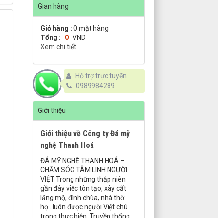
Gian hàng
Giỏ hàng :
0
mặt hàng
Tổng :
0
VND
Xem chi tiết
Hỗ trợ trực tuyến
0989984289
Giới thiệu
Giới thiệu về Công ty Đá mỹ
nghệ Thanh Hoá
ĐÁ MỸ NGHỆ THANH HOÁ –
CHĂM SÓC TÂM LINH NGƯỜI
VIỆT Trong những thập niên
gần đây việc tôn tạo, xây cất
lăng mộ, đình chùa, nhà thờ
họ…luôn được người Việt chú
trọng thực hiện. Truyền thống