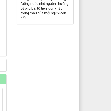
“uống nước nhớ nguồn”, hướng
về ông bà, tổ tiên luôn chảy
trong máu của mỗi người con
đất...