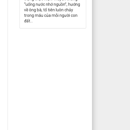
“uống nước nhớ nguồn”, hướng
về ông bà, tổ tiên luôn chảy
trong máu của mỗi người con
đất...