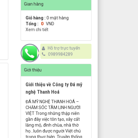
Gian hàng
Giỏ hàng :
0
mặt hàng
Tổng :
0
VND
Xem chi tiết
Hỗ trợ trực tuyến
0989984289
Giới thiệu
Giới thiệu về Công ty Đá mỹ
nghệ Thanh Hoá
ĐÁ MỸ NGHỆ THANH HOÁ –
CHĂM SÓC TÂM LINH NGƯỜI
VIỆT Trong những thập niên
gần đây việc tôn tạo, xây cất
lăng mộ, đình chùa, nhà thờ
họ…luôn được người Việt chú
trọng thực hiện. Truyền thống