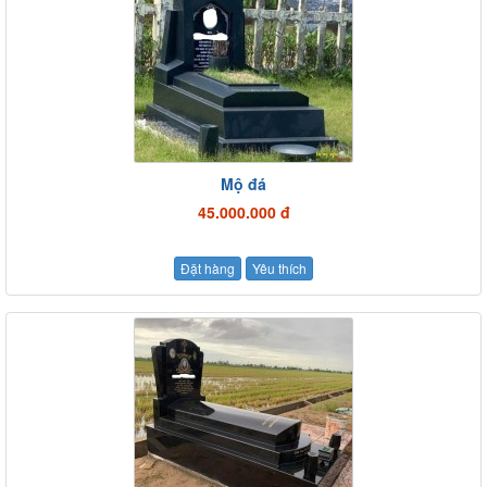
Mộ đá
45.000.000 đ
Đặt hàng
Yêu thích